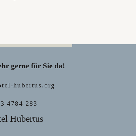
n: · Langfristige Zusammenarbeit in einem Saisonbetrieb · g
lan schon im Voraus) · Freie Verpflegung (Frühstück, Mittag-
rfügbarkeit Personalunterkunft möglich · Entlohnung erfolgt 
ehr gerne für Sie da!
tel-hubertus.org
3 4784 283
el Hubertus