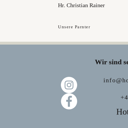
2 Tagen die Woche Wir bieten Ihne
Hr. Christian Rainer
Teildienst (verlässlicher Dienstp
freien Tagen · Bei Bedarf und Ve
Hotel- & Gastgewerbe in Kärnten
Unsere Parnter
Wir sind s
info@ho
+4
Hot